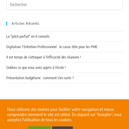
Articles Récents
Le "pitch parfait" en 6 conseils
Digitaliser l’Entretien Professionnel : le casse-tête pour les PME
Il est temps de s'attaquer à l'efficacité des réunions !
Oubliez ce que vous avez appris à l'école !
Présentation budgétaire : comment s'en sortir ?
Nous utilisons des cookies pour faciliter votre navigation et mieux
comprendre comment le site est utilisé. En cliquant sur 'Accepter', vous
acceptez l'utilisation de tous les cookies.
Mentions légales
–
Qui sommes-nous
? –
Formations
–
Coaching de