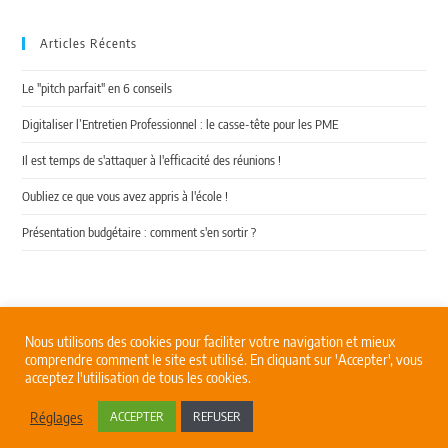
Articles Récents
Le "pitch parfait" en 6 conseils
Digitaliser l’Entretien Professionnel : le casse-tête pour les PME
Il est temps de s'attaquer à l'efficacité des réunions !
Oubliez ce que vous avez appris à l'école !
Présentation budgétaire : comment s'en sortir ?
Nous utilisons des cookies pour faciliter votre navigation et mieux
comprendre comment le site est utilisé. En cliquant sur 'Accepter', vous
acceptez l'utilisation de tous les cookies.
Mentions légales
–
Qui sommes-nous
? –
Formations
–
Coaching de
présentation
Réglages
ACCEPTER
REFUSER
© PITCHLAB et KELERIS COMMUNICATION 2021